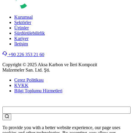
Kurumsal
Sektörler
Ürünler
Sürdürülebilirlik
Kariyer
İletişim
+90 226 353 21 60
Copyright © 2025 Aksa Karbon ve İleri Kompozit
Malzemeler San. Ltd. Şti.
Çerez Politikası
KVKK
Bilgi Toplumu Hizmetleri
WEB
TASARIM
To provide you with a better website experience, our page uses
cookies and other technologies. By accepting, you allow our