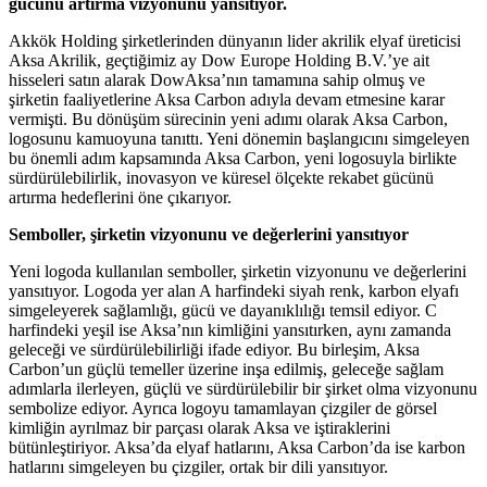
gücünü artırma vizyonunu yansıtıyor.
Akkök Holding şirketlerinden dünyanın lider akrilik elyaf üreticisi
Aksa Akrilik, geçtiğimiz ay Dow Europe Holding B.V.’ye ait
hisseleri satın alarak DowAksa’nın tamamına sahip olmuş ve
şirketin faaliyetlerine Aksa Carbon adıyla devam etmesine karar
vermişti. Bu dönüşüm sürecinin yeni adımı olarak Aksa Carbon,
logosunu kamuoyuna tanıttı. Yeni dönemin başlangıcını simgeleyen
bu önemli adım kapsamında Aksa Carbon, yeni logosuyla birlikte
sürdürülebilirlik, inovasyon ve küresel ölçekte rekabet gücünü
artırma hedeflerini öne çıkarıyor.
Semboller, şirketin vizyonunu ve değerlerini yansıtıyor
Yeni logoda kullanılan semboller, şirketin vizyonunu ve değerlerini
yansıtıyor. Logoda yer alan A harfindeki siyah renk, karbon elyafı
simgeleyerek sağlamlığı, gücü ve dayanıklılığı temsil ediyor. C
harfindeki yeşil ise Aksa’nın kimliğini yansıtırken, aynı zamanda
geleceği ve sürdürülebilirliği ifade ediyor. Bu birleşim, Aksa
Carbon’un güçlü temeller üzerine inşa edilmiş, geleceğe sağlam
adımlarla ilerleyen, güçlü ve sürdürülebilir bir şirket olma vizyonunu
sembolize ediyor. Ayrıca logoyu tamamlayan çizgiler de görsel
kimliğin ayrılmaz bir parçası olarak Aksa ve iştiraklerini
bütünleştiriyor. Aksa’da elyaf hatlarını, Aksa Carbon’da ise karbon
hatlarını simgeleyen bu çizgiler, ortak bir dili yansıtıyor.